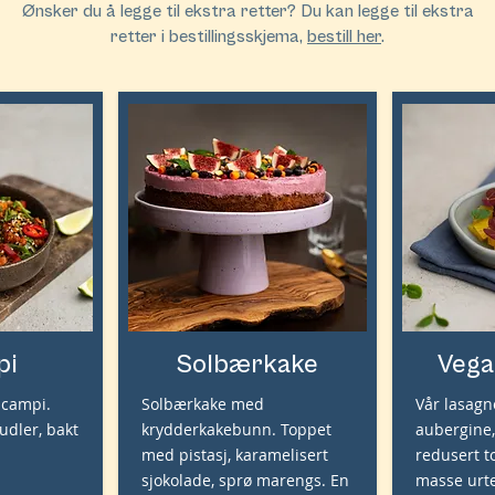
Ønsker du å legge til ekstra retter? Du kan legge til ekstra
retter i bestillingsskjema,
bestill her
.
pi
Solbærkake
Vega
scampi.
Solbærkake med
Vår lasagn
udler, bakt
krydderkakebunn. Toppet
aubergine,
med pistasj, karamelisert
redusert 
sjokolade, sprø marengs. En
masse urte