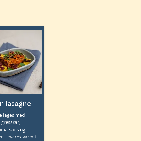
n lasagne
e lages med
 gresskar,
tomatsaus og
r. Leveres varm i