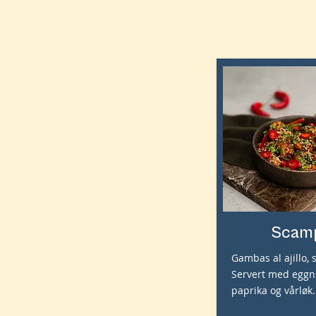
Scam
Gambas al ajillo, 
Servert med eggn
paprika og vårløk.