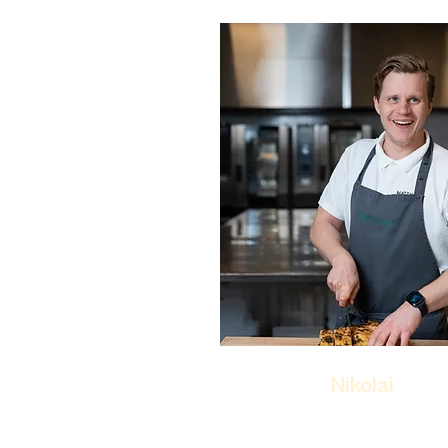
Nikolai
Kjøkkensjef
Nikolai har vært med Mattis nest