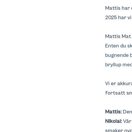
Mattis har 
2025 har vi
Mattis Ma
Enten du sk
bugnende bu
bryllup med 
Vi er akkur
fortsatt sm
Mattis:
Den 
Nikolai:
Vår 
smaker nyd