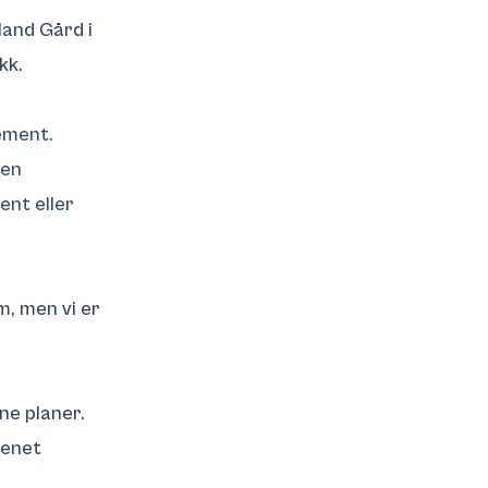
land Gård i
kk.
ement.
 en
ent eller
rm,
men vi er
ne planer.
kenet