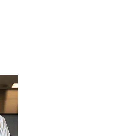
Chalinee er selve morgenfuglen på
Camila
 lang
kjøkkenet og er som regel den aller
oss. 
første som møter opp på jobb.
og
et
Hun har ansvaret for våre
Hu
hver
tapasanretninger. Hun brenner for og er
m
enet
dyktig til å skape et flott visuelt uttrykk
nettsi
at
og gode kombinasjoner av smaker.
og hun
.​