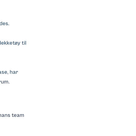
edes.
dekketøy til
ase, har
rum.
 hans team