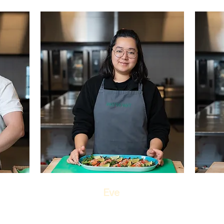
Eve
Tapasansvarlig
M
en helt