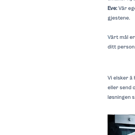
Eve:
Vår eg
gjestene.
V
årt mål er
ditt personl
Vi elsker å
eller send 
løsningen