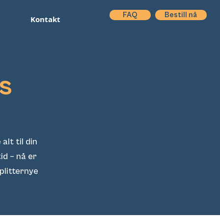
FAQ
Bestill nå
Kontakt
s
lt til din
id – nå er
plitternye