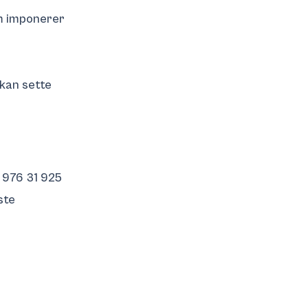
m imponerer
 kan sette
) 976 31 925
ste