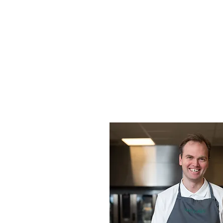
siden oppstarten og har svært
erfaring i firmaet vårt.
Som kjøkkensjef har han d
overordnede ansvaret for at 
eneste rett som forlater kjøkk
holder topp kvalitet, og for 
kjøkkenteamet fungerer godt