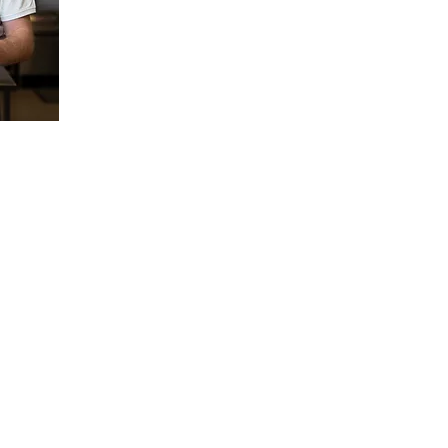
ele i
 og å
undene
leder
bidra