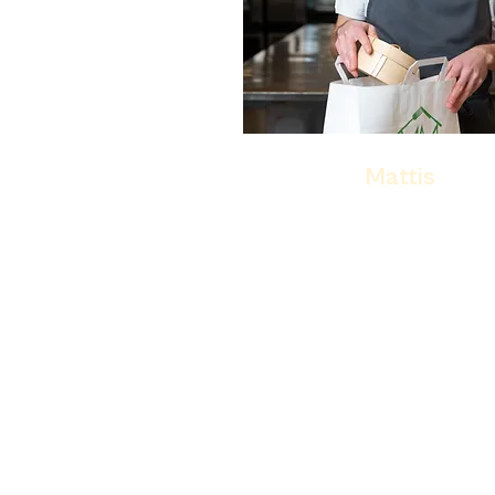
Mattis
Daglig leder
Det er Mattis som startet det h
2013.
Han brenner for goder samtaler
finne de beste løsningene for k
våre – uansett anledning. Som 
trives Mattis best når han får 
praktisk i arbeidet.