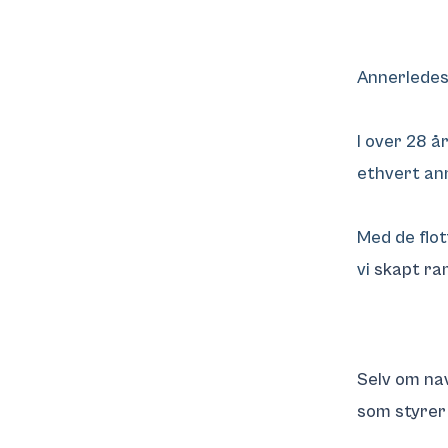
Annerledes
I over 28 å
ethvert an
Med de flo
vi
skapt ra
Selv om na
som styrer