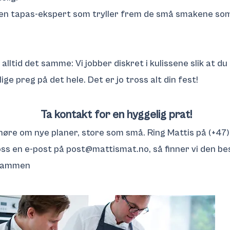
en tapas-ekspert som tryller frem de små smakene so
 alltid det samme: Vi jobber diskret i kulissene slik at du
ige preg på det hele. Det er jo tross alt din fest!
Ta kontakt for en hyggelig prat!
 høre om nye planer, store som små. Ring Mattis på (+47
oss en e-post på
post@mattismat.no
, så finner vi den be
 sammen