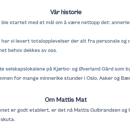
Vår historie
 ble startet med et mål om å være nettopp det: annerl
r har vi levert totalopplevelser der alt fra personale og 
net behov dekkes av oss
.
​
tte selskapslokalene på Kjørbo- og Øverland Gård som b
mmen for mange minnerike stunder i Oslo, Asker og Bæ
Om Mattis Mat
vnet er godt etablert, er det nå Mattis Gulbrandsen og
 skuta.