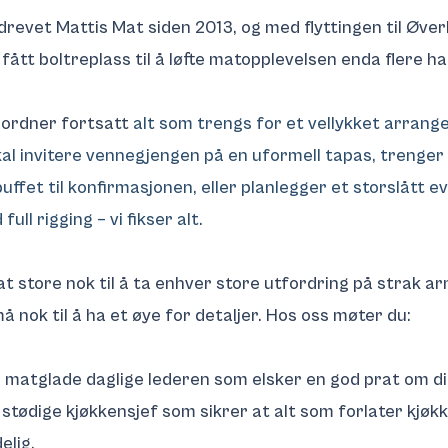
drevet Mattis Mat siden 2013, og med flyttingen til Øver
 fått boltreplass til å løfte matopplevelsen enda flere ha
t
ordner fortsatt
alt som trengs for et vellykket arrang
al invitere vennegjengen på en uformell tapas, trenger
ffet til konfirmasjonen, eller planlegger et storslått ev
full rigging – vi fikser alt.
at store nok til å ta enhver store utfordring på strak a
å nok til å ha et øye for detaljer. Hos oss møter du:
matglade daglige lederen som elsker en god prat om di
stødige kjøkkensjef som sikrer at alt som forlater kjøk
elig.