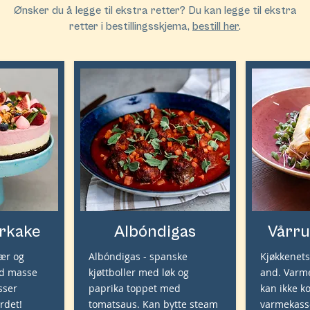
Ønsker du å legge til ekstra retter? Du kan legge til ekstra
retter i bestillingsskjema,
bestill her
.
rkake
Albóndigas
Vårru
ær og
Albóndigas - spanske
Kjøkkenets
ed masse
kjøttboller med løk og
and. Varme
sser
paprika toppet med
kan ikke k
rdet!
tomatsaus. Kan bytte steam
varmekasse