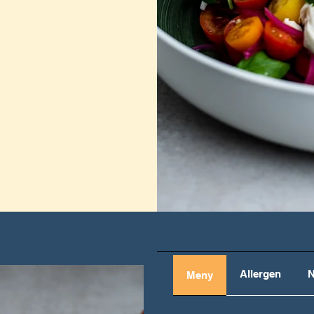
Allergen
N
Meny