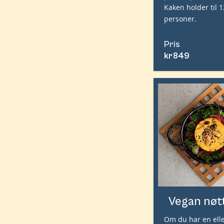
Kaken holder til 
personer.
Pris
kr
849
Vegan nøt
Om du har en elle