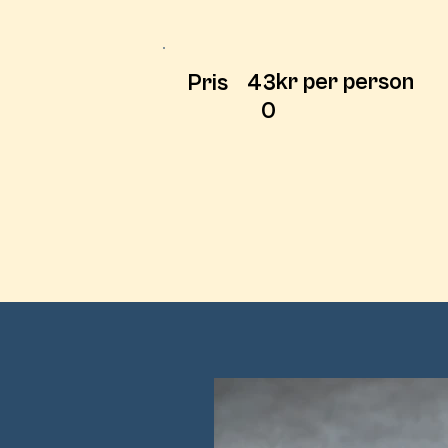
kr per person
Pris
43
0