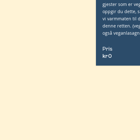
gjester som er ve
oppgir du dette, s
vi varmmaten til
denne retten. (ve
også veganlasagn
Pris
kr
0