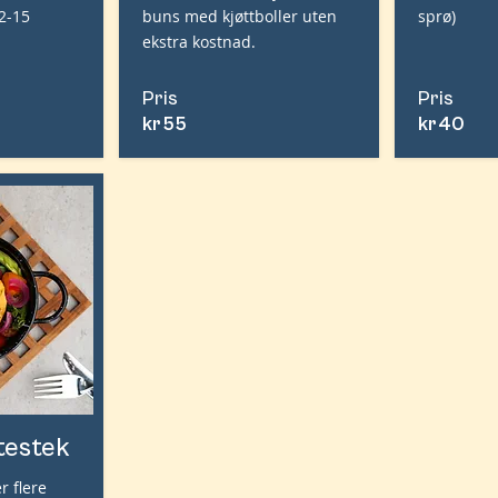
12-15
buns med kjøttboller uten
sprø)
ekstra kostnad.
Pris
Pris
kr
55
kr
40
testek
r flere