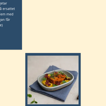
getar
å ersattet
 dem med
gan får
e)