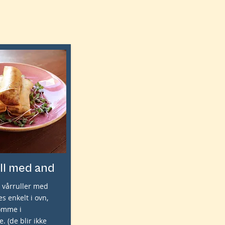
ll med and
 vårruller med
s enkelt i ovn,
omme i
. (de blir ikke