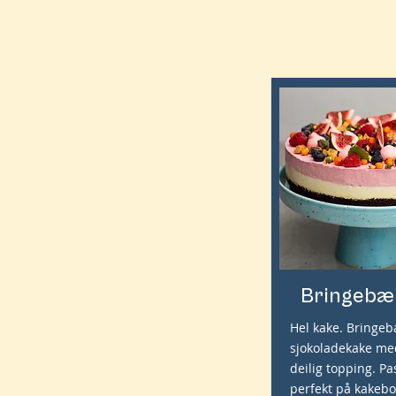
Bringebæ
Hel kake. Bringeb
sjokoladekake m
deilig topping. Pa
perfekt på kakebo