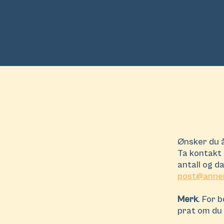
Ønsker du å
Ta kontakt 
antall og d
post
@anner
Merk
. For 
prat om du