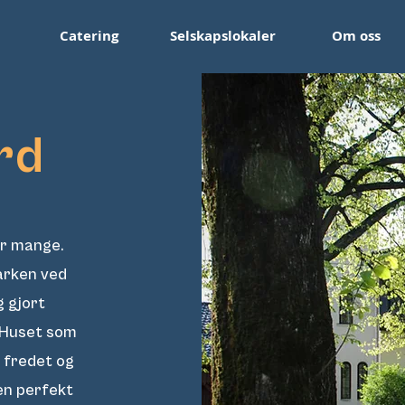
Catering
Selskapslokaler
Om oss
rd
or mange.
parken ved
g gjort
r. Huset som
r fredet og
 en perfekt