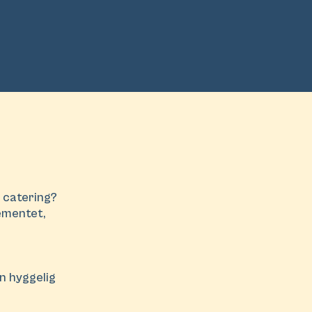
r catering?
gementet,
en hyggelig