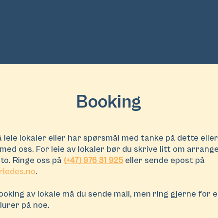
Booking
 leie lokaler eller har spørsmål med tanke på dette elle
med oss. For leie av lokaler bør du skrive litt om arran
ato. Ringe oss på
eller sende epost på
(+47) 976 31 925
ledes.no
.
booking av lokale må du sende mail, men ring gjerne for 
 lurer på noe.