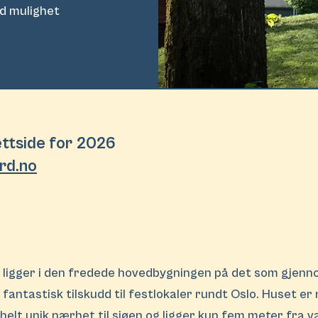
ed mulighet
ettside for 2026
rd.no
rd ligger i den fredede hovedbygningen på det som gjen
fantastisk tilskudd til festlokaler rundt Oslo. Huset er 
helt unik nærhet til sjøen og ligger kun fem meter fra 