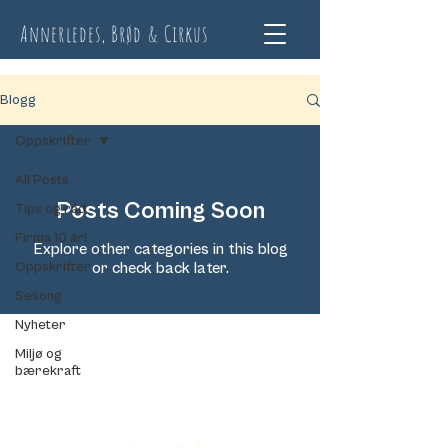
Annerledes, Brød & Cirkus
Blogg
Oppskrifter
All Posts
Posts Coming Soon
Tips og råd
Firma 10 år!
Explore other categories in this blog
Oppskrifter
or check back later.
Sesong
Nyheter
Miljø og
Vi ordner alt som kreves til et
bærekraft
vellykket arrangement!
Gamle Ringeriksvei 123, 1356 Haslum