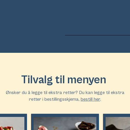
Tilvalg til menyen
Ønsker du å legge til ekstra retter? Du kan legge til ekstra
retter i bestillingsskjema,
bestill her
.