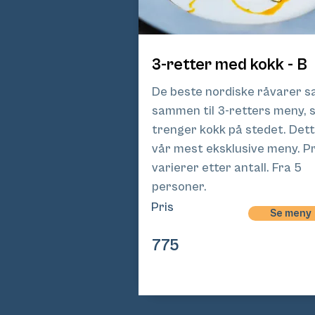
3-retter med kokk - B
De beste nordiske råvarer s
sammen til 3-retters meny,
trenger kokk på stedet. Dett
vår mest eksklusive meny. Pr
varierer etter antall. Fra 5
personer.
Pris
Pri
Se meny
s
775