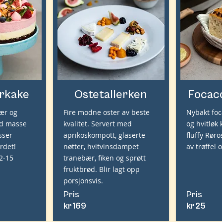
rkake
Ostetallerken
Focac
ær og
Fire modne oster av beste
Nybakt foc
ed masse
kvalitet. Servert med
og hvitlø
sser
aprikoskompott, glaserte
fluffy Rør
rdet!
nøtter, hvitvinsdampet
av trøffel 
12-15
tranebær, fiken og sprøtt
fruktbrød. Blir lagt opp
porsjonsvis.
Pris
Pris
kr
169
kr
25