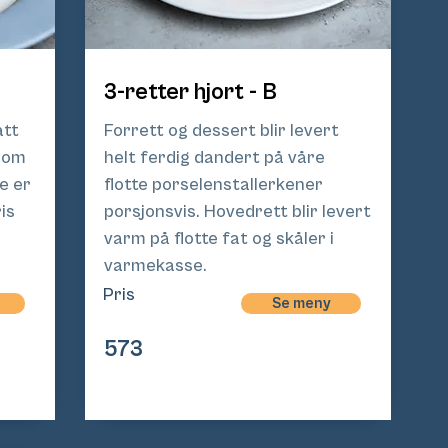
3-retter hjort - B
att
Forrett og dessert blir levert
 som
helt ferdig dandert på våre
e er
flotte porselenstallerkener
is
porsjonsvis. Hovedrett blir levert
varm på flotte fat og skåler i
varmekasse.
Pris
Pri
Se meny
s
573