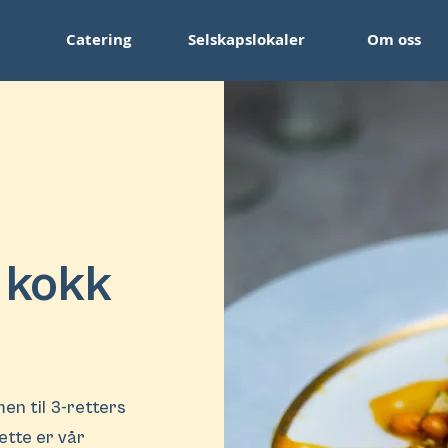
Catering
Selskapslokaler
Om oss
 kokk
en til 3-retters
ette er vår