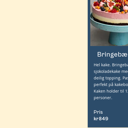
Bringebæ
Hel kake. Bringeb
sjokoladekake m
deilig topping. Pa
perfekt på kakebo
Kaken holder til 
personer.
Pris
kr
849