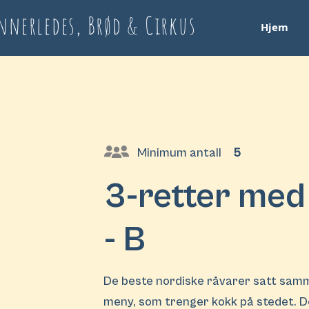
nnerledes, Brød & Cirkus
Hjem
Minimum antall
5
3-retter med
- B
De beste nordiske råvarer satt samm
meny, som trenger kokk på stedet. D