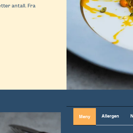
tter antall. Fra
Allergen
N
Meny