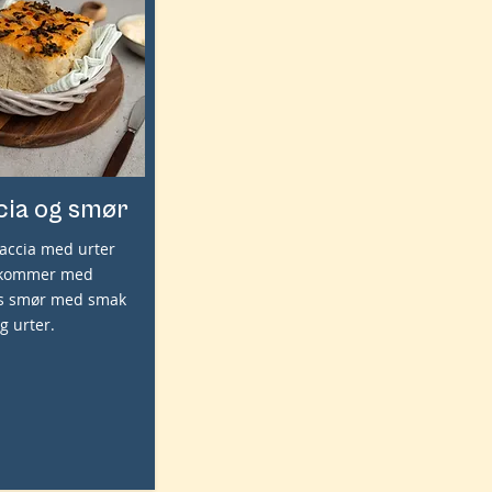
cia og smør
accia med urter
k kommer med
os smør med smak
og urter.