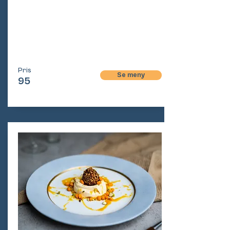
Pri
s
Pris
Se meny
95