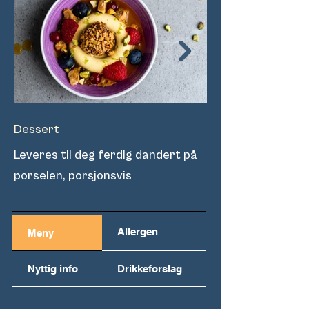
Dessert
Havtorn
Leveres til deg ferdig dandert på
Toppes med vår ra
porselen, porsjonsvis
og sprøstekt pista
Allergen
Meny
Nyttig info
Drikkeforslag