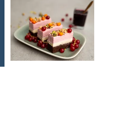
Trippelkake
Deilige kakestykker med rikelig
topping, dandert på våre flotte fat.
Passer perfekt etter fingermat eller
tapas.