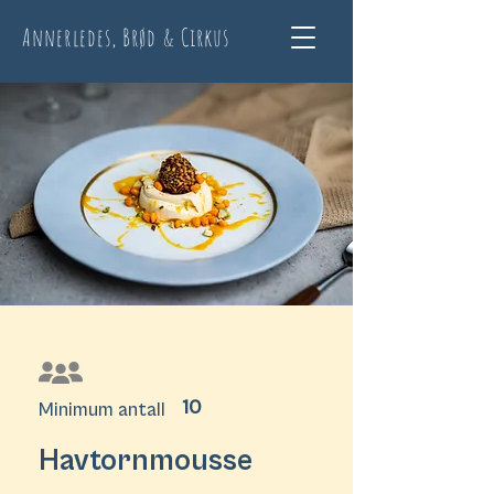
Annerledes, Brød & Cirkus
10
Minimum antall
Havtornmousse