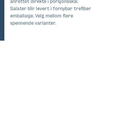
anrettet direkte i porsjonsskål.
Salater blir levert i fornybar trefiber
emballasje. Velg mellom flere
spennende varianter.
Pri
s
Pris
Se meny
144