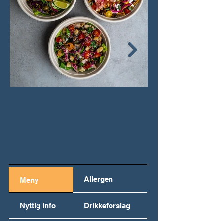
Pastasalat med c
Laget rett før din
anrettet direkte i
Allergen
Meny
Nyttig info
Drikkeforslag