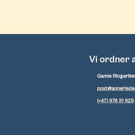
Vi ordner 
Gamle Ringeriks
post@annerlede
(+47) 976 31 925