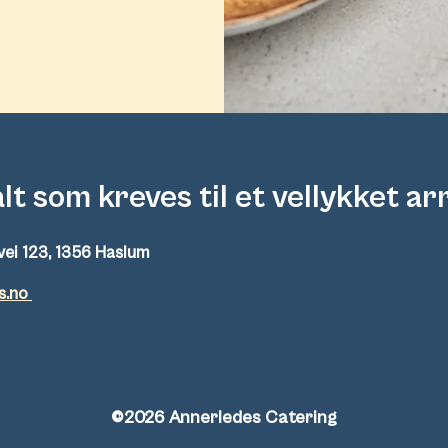
alt som kreves til et vellykket a
vei 123, 1356 Haslum
s.no
©2026 Annerledes Catering