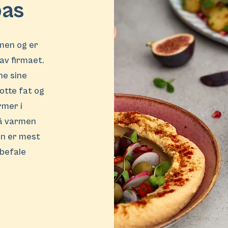
pas
men og er
av firmaet.
ne sine
lotte fat og
rmer i
på varmen
en er mest
nbefale