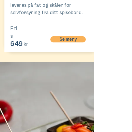
leveres på fat og skåler for
selvforsyning fra ditt spisebord.
Pri
s
Se meny
649
kr