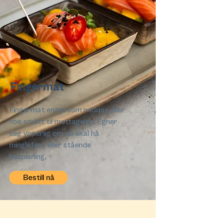
Fingermat
Fingermat enten som middag eller
noe smått til mottagelse. Egner
seg ypperlig om du skal ha
minglefest eller stående
bespisning.
Bestill nå