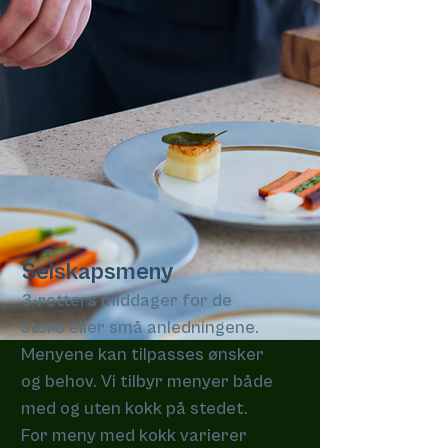
Selskapsmeny
3-retters middager for de
store eller små anledningene.
Menyene kan tilpasses ønsker
og behov. Vi tilbyr menyer både
med og uten kokk på stedet.
For meny med kokk varierer