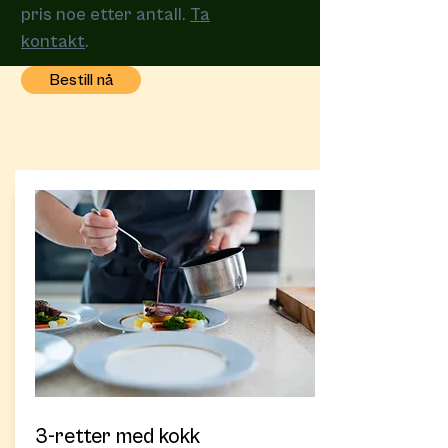
pris noe etter antall.
Ta
kontakt
.
Bestill nå
3-retter med kokk