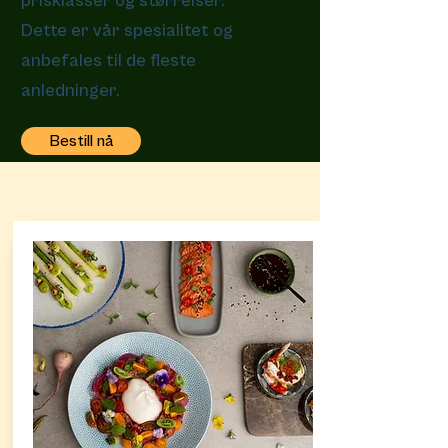
prisklasser og størrelser.
Dette er vår spesialitet og
anbefales til de fleste
anledninger.
Bestill nå